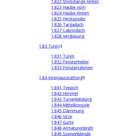
1.822 Stoßstange hinten
1.823 Haube vorn
1.824 Haube hinten
1.825 Heckspoiler
1.826 Targadach
1.827 Cabriodach
1.828 Verglasung
1.83 Türen
3
1.831 Türen
1.832 Fensterheber
1.833 Fensterrahmen
1.84 Innenausstattung
9
1.841 Teppich
1.842 Himmel
1.843 Türverkleidung
1.844 Mittelkonsole
1.845 Dämmung
1.846 Sitze
1.847 Gurte
1.848 Armaturenbrett
1.849 Sonnenblende