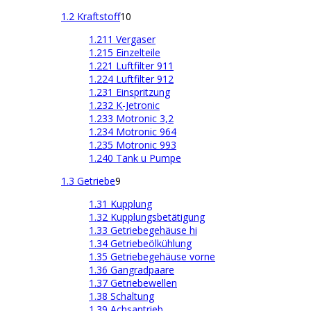
1.2 Kraftstoff
10
1.211 Vergaser
1.215 Einzelteile
1.221 Luftfilter 911
1.224 Luftfilter 912
1.231 Einspritzung
1.232 K-Jetronic
1.233 Motronic 3,2
1.234 Motronic 964
1.235 Motronic 993
1.240 Tank u Pumpe
1.3 Getriebe
9
1.31 Kupplung
1.32 Kupplungsbetätigung
1.33 Getriebegehäuse hi
1.34 Getriebeölkühlung
1.35 Getriebegehäuse vorne
1.36 Gangradpaare
1.37 Getriebewellen
1.38 Schaltung
1.39 Achsantrieb