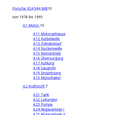
Porsche 924,944,968
10
von 1976 bis 1995
4.1 Motor
10
4.11 Motorgehäuse
4.12 Kurbelwelle
4.13 Zylinderkopf
4.14 Nockenwelle
4.15 Riementrieb
4.16 Ölversorgung
4.17 Kühlung
4.18 Saugrohr
4.19 Einspritzung
4.10 Motorhalter
4.2 Kraftstoff
7
4.21 Tank
4.22 Leitungen
4.23 Pumpe
4.24 Abgasanlage I
4.25 Abgasanlage II