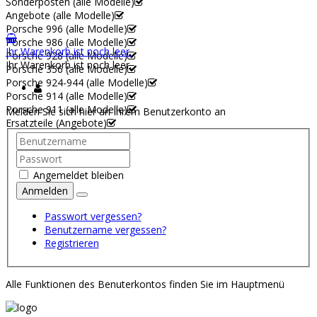
Sonderposten (alle Modelle)
Angebote (alle Modelle)
Porsche 996 (alle Modelle)
Porsche 986 (alle Modelle)
Ihr Warenkorb ist noch leer.
Porsche 928 (alle Modelle)
Ihr Warenkorb ist noch leer.
Porsche 356 (alle Modelle)
Porsche 924-944 (alle Modelle)
Porsche 914 (alle Modelle)
Porsche 911 (alle Modelle)
Melden Sie sich hier an Ihrem Benutzerkonto an
Ersatzteile (Angebote)
Angemeldet bleiben
Anmelden
Passwort vergessen?
Benutzername vergessen?
Registrieren
Alle Funktionen des Benuterkontos finden Sie im Hauptmenü