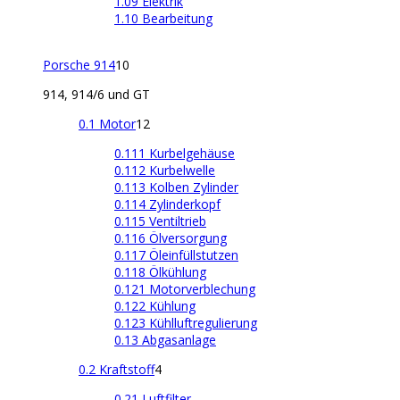
1.09 Elektrik
1.10 Bearbeitung
Porsche 914
10
914, 914/6 und GT
0.1 Motor
12
0.111 Kurbelgehäuse
0.112 Kurbelwelle
0.113 Kolben Zylinder
0.114 Zylinderkopf
0.115 Ventiltrieb
0.116 Ölversorgung
0.117 Öleinfüllstutzen
0.118 Ölkühlung
0.121 Motorverblechung
0.122 Kühlung
0.123 Kühlluftregulierung
0.13 Abgasanlage
0.2 Kraftstoff
4
0.21 Luftfilter