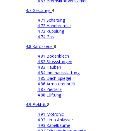
4.63 Bremskraftverstärker
4.7 Gestänge
4
4.71 Schaltung
4.72 Handbremse
4.73 Kupplung
4.74 Gas
4.8 Karosserie
8
4.81 Bodenblech
4.82 Stossstangen
4.83 Hauben
4.84 Innenausstattung
4.85 Dach Spiegel
4.86 Armaturenbrett
4.87 Zierteile
4.88 Lüftung
4.9 Elektrik
8
4.91 Motronic
4.92 Lima Anlasser
4.93 Kabelbäume
4.94 Schalter Instrumente