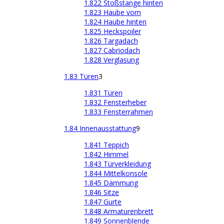
1.822 Stoßstange hinten
1.823 Haube vorn
1.824 Haube hinten
1.825 Heckspoiler
1.826 Targadach
1.827 Cabriodach
1.828 Verglasung
1.83 Türen
3
1.831 Türen
1.832 Fensterheber
1.833 Fensterrahmen
1.84 Innenausstattung
9
1.841 Teppich
1.842 Himmel
1.843 Türverkleidung
1.844 Mittelkonsole
1.845 Dämmung
1.846 Sitze
1.847 Gurte
1.848 Armaturenbrett
1.849 Sonnenblende