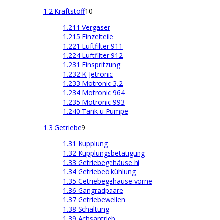
1.2 Kraftstoff
10
1.211 Vergaser
1.215 Einzelteile
1.221 Luftfilter 911
1.224 Luftfilter 912
1.231 Einspritzung
1.232 K-Jetronic
1.233 Motronic 3,2
1.234 Motronic 964
1.235 Motronic 993
1.240 Tank u Pumpe
1.3 Getriebe
9
1.31 Kupplung
1.32 Kupplungsbetätigung
1.33 Getriebegehäuse hi
1.34 Getriebeölkühlung
1.35 Getriebegehäuse vorne
1.36 Gangradpaare
1.37 Getriebewellen
1.38 Schaltung
1.39 Achsantrieb