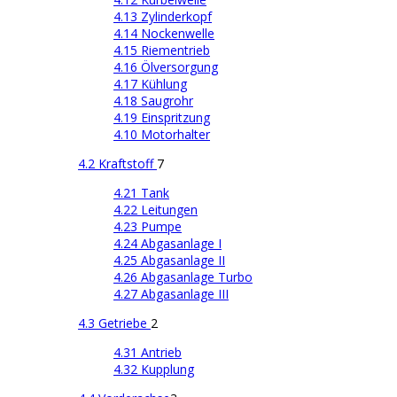
4.13 Zylinderkopf
4.14 Nockenwelle
4.15 Riementrieb
4.16 Ölversorgung
4.17 Kühlung
4.18 Saugrohr
4.19 Einspritzung
4.10 Motorhalter
4.2 Kraftstoff
7
4.21 Tank
4.22 Leitungen
4.23 Pumpe
4.24 Abgasanlage I
4.25 Abgasanlage II
4.26 Abgasanlage Turbo
4.27 Abgasanlage III
4.3 Getriebe
2
4.31 Antrieb
4.32 Kupplung