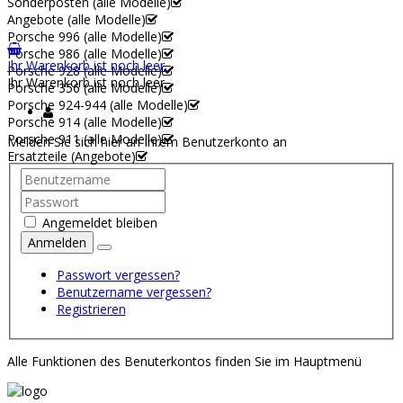
Sonderposten (alle Modelle)
Angebote (alle Modelle)
Porsche 996 (alle Modelle)
Porsche 986 (alle Modelle)
Ihr Warenkorb ist noch leer.
Porsche 928 (alle Modelle)
Ihr Warenkorb ist noch leer.
Porsche 356 (alle Modelle)
Porsche 924-944 (alle Modelle)
Porsche 914 (alle Modelle)
Porsche 911 (alle Modelle)
Melden Sie sich hier an Ihrem Benutzerkonto an
Ersatzteile (Angebote)
Angemeldet bleiben
Anmelden
Passwort vergessen?
Benutzername vergessen?
Registrieren
Alle Funktionen des Benuterkontos finden Sie im Hauptmenü