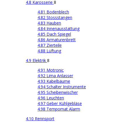
4.8 Karosserie
8
4.81 Bodenblech
4.82 Stossstangen
4.83 Hauben
4.84 Innenausstattung
4.85 Dach Spiegel
4.86 Armaturenbrett
4.87 Zierteile
4.88 Lüftung
4.9 Elektrik
8
4.91 Motronic
4.92 Lima Anlasser
4.93 Kabelbäume
4.94 Schalter Instrumente
4.95 Scheibenwischer
4.96 Leuchten
4.97 Geber Kühlgebläse
4.98 Tempomat Alarm
4.10 Rennsport