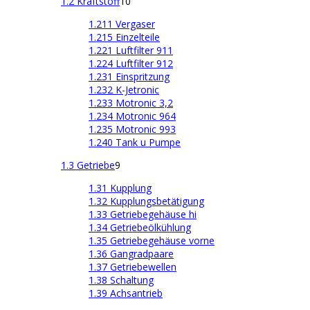
1.2 Kraftstoff
10
1.211 Vergaser
1.215 Einzelteile
1.221 Luftfilter 911
1.224 Luftfilter 912
1.231 Einspritzung
1.232 K-Jetronic
1.233 Motronic 3,2
1.234 Motronic 964
1.235 Motronic 993
1.240 Tank u Pumpe
1.3 Getriebe
9
1.31 Kupplung
1.32 Kupplungsbetätigung
1.33 Getriebegehäuse hi
1.34 Getriebeölkühlung
1.35 Getriebegehäuse vorne
1.36 Gangradpaare
1.37 Getriebewellen
1.38 Schaltung
1.39 Achsantrieb