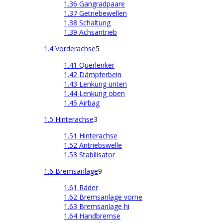
1.36 Gangradpaare
1.37 Getriebewellen
1.38 Schaltung
1.39 Achsantrieb
1.4 Vorderachse
5
1.41 Querlenker
1.42 Dämpferbein
1.43 Lenkung unten
1.44 Lenkung oben
1.45 Airbag
1.5 Hinterachse
3
1.51 Hinterachse
1.52 Antriebswelle
1.53 Stabilisator
1.6 Bremsanlage
9
1.61 Räder
1.62 Bremsanlage vorne
1.63 Bremsanlage hi
1.64 Handbremse