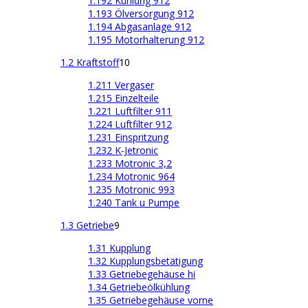
1.192 Kühlung 912
1.193 Ölversorgung 912
1.194 Abgasanlage 912
1.195 Motorhalterung 912
1.2 Kraftstoff
10
1.211 Vergaser
1.215 Einzelteile
1.221 Luftfilter 911
1.224 Luftfilter 912
1.231 Einspritzung
1.232 K-Jetronic
1.233 Motronic 3,2
1.234 Motronic 964
1.235 Motronic 993
1.240 Tank u Pumpe
1.3 Getriebe
9
1.31 Kupplung
1.32 Kupplungsbetätigung
1.33 Getriebegehäuse hi
1.34 Getriebeölkühlung
1.35 Getriebegehäuse vorne