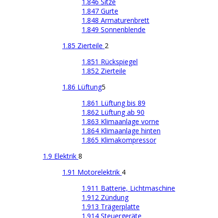
1.846 Sitze
1.847 Gurte
1.848 Armaturenbrett
1.849 Sonnenblende
1.85 Zierteile
2
1.851 Rückspiegel
1.852 Zierteile
1.86 Lüftung
5
1.861 Lüftung bis 89
1.862 Lüftung ab 90
1.863 Klimaanlage vorne
1.864 Klimaanlage hinten
1.865 Klimakompressor
1.9 Elektrik
8
1.91 Motorelektrik
4
1.911 Batterie, Lichtmaschine
1.912 Zündung
1.913 Trägerplatte
1.914 Steuergeräte