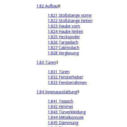
1.82 Aufbau
8
1.821 Stoßstange vorne
1.822 Stoßstange hinten
1.823 Haube vorn
1.824 Haube hinten
1.825 Heckspoiler
1.826 Targadach
1.827 Cabriodach
1.828 Verglasung
1.83 Türen
3
1.831 Türen
1.832 Fensterheber
1.833 Fensterrahmen
1.84 Innenausstattung
9
1.841 Teppich
1.842 Himmel
1.843 Türverkleidung
1.844 Mittelkonsole
1.845 Dämmung