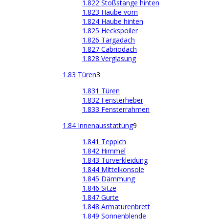
1.822 Stoßstange hinten
1.823 Haube vorn
1.824 Haube hinten
1.825 Heckspoiler
1.826 Targadach
1.827 Cabriodach
1.828 Verglasung
1.83 Türen
3
1.831 Türen
1.832 Fensterheber
1.833 Fensterrahmen
1.84 Innenausstattung
9
1.841 Teppich
1.842 Himmel
1.843 Türverkleidung
1.844 Mittelkonsole
1.845 Dämmung
1.846 Sitze
1.847 Gurte
1.848 Armaturenbrett
1.849 Sonnenblende