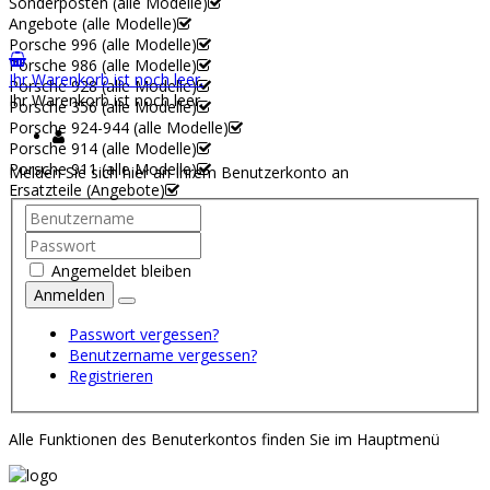
Sonderposten (alle Modelle)
Angebote (alle Modelle)
Porsche 996 (alle Modelle)
Porsche 986 (alle Modelle)
Ihr Warenkorb ist noch leer.
Porsche 928 (alle Modelle)
Ihr Warenkorb ist noch leer.
Porsche 356 (alle Modelle)
Porsche 924-944 (alle Modelle)
Porsche 914 (alle Modelle)
Porsche 911 (alle Modelle)
Melden Sie sich hier an Ihrem Benutzerkonto an
Ersatzteile (Angebote)
Angemeldet bleiben
Anmelden
Passwort vergessen?
Benutzername vergessen?
Registrieren
Alle Funktionen des Benuterkontos finden Sie im Hauptmenü