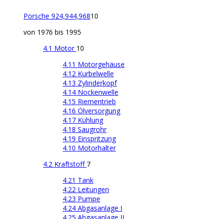
Porsche 924,944,968
10
von 1976 bis 1995
4.1 Motor
10
4.11 Motorgehäuse
4.12 Kurbelwelle
4.13 Zylinderkopf
4.14 Nockenwelle
4.15 Riementrieb
4.16 Ölversorgung
4.17 Kühlung
4.18 Saugrohr
4.19 Einspritzung
4.10 Motorhalter
4.2 Kraftstoff
7
4.21 Tank
4.22 Leitungen
4.23 Pumpe
4.24 Abgasanlage I
4.25 Abgasanlage II