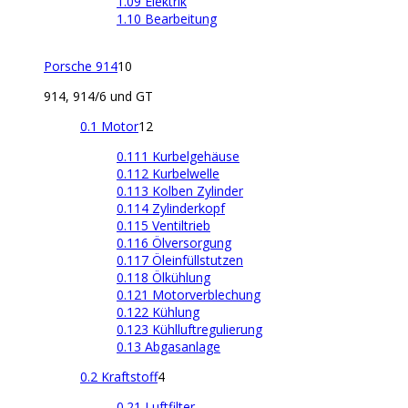
1.09 Elektrik
1.10 Bearbeitung
Porsche 914
10
914, 914/6 und GT
0.1 Motor
12
0.111 Kurbelgehäuse
0.112 Kurbelwelle
0.113 Kolben Zylinder
0.114 Zylinderkopf
0.115 Ventiltrieb
0.116 Ölversorgung
0.117 Öleinfüllstutzen
0.118 Ölkühlung
0.121 Motorverblechung
0.122 Kühlung
0.123 Kühlluftregulierung
0.13 Abgasanlage
0.2 Kraftstoff
4
0.21 Luftfilter