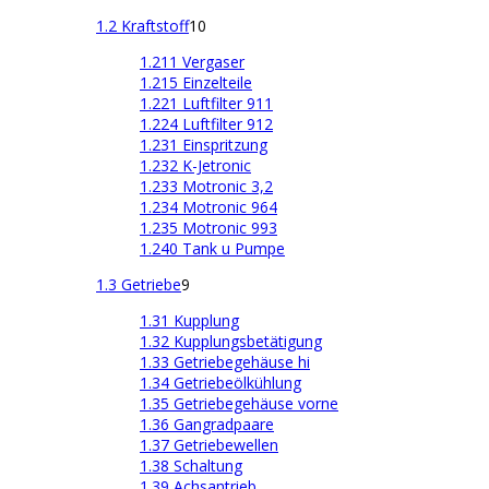
1.2 Kraftstoff
10
1.211 Vergaser
1.215 Einzelteile
1.221 Luftfilter 911
1.224 Luftfilter 912
1.231 Einspritzung
1.232 K-Jetronic
1.233 Motronic 3,2
1.234 Motronic 964
1.235 Motronic 993
1.240 Tank u Pumpe
1.3 Getriebe
9
1.31 Kupplung
1.32 Kupplungsbetätigung
1.33 Getriebegehäuse hi
1.34 Getriebeölkühlung
1.35 Getriebegehäuse vorne
1.36 Gangradpaare
1.37 Getriebewellen
1.38 Schaltung
1.39 Achsantrieb