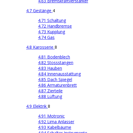
4.63 Bremskraftverstärker
4.7 Gestänge
4
4.71 Schaltung
4.72 Handbremse
4.73 Kupplung
4.74 Gas
4.8 Karosserie
8
4.81 Bodenblech
4.82 Stossstangen
4.83 Hauben
4.84 Innenausstattung
4.85 Dach Spiegel
4.86 Armaturenbrett
4.87 Zierteile
4.88 Lüftung
4.9 Elektrik
8
4.91 Motronic
4.92 Lima Anlasser
4.93 Kabelbäume
4.94 Schalter Instrumente