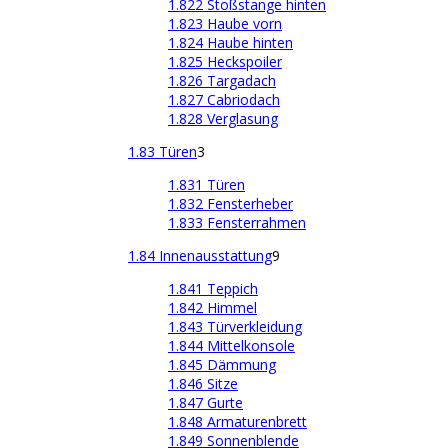
1.822 Stoßstange hinten
1.823 Haube vorn
1.824 Haube hinten
1.825 Heckspoiler
1.826 Targadach
1.827 Cabriodach
1.828 Verglasung
1.83 Türen
3
1.831 Türen
1.832 Fensterheber
1.833 Fensterrahmen
1.84 Innenausstattung
9
1.841 Teppich
1.842 Himmel
1.843 Türverkleidung
1.844 Mittelkonsole
1.845 Dämmung
1.846 Sitze
1.847 Gurte
1.848 Armaturenbrett
1.849 Sonnenblende