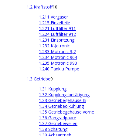
1.2 Kraftstoff
10
1.211 Vergaser
1.215 Einzelteile
1.221 Luftfilter 911
1.224 Luftfilter 912
1.231 Einspritzung
1.232 K-Jetronic
1.233 Motronic 3,2
1.234 Motronic 964
1.235 Motronic 993
1.240 Tank u Pumpe
1.3 Getriebe
9
1.31 Kupplung
1.32 Kupplungsbetätigung
1.33 Getriebegehäuse hi
1.34 Getriebeölkühlung
1.35 Getriebegehäuse vorne
1.36 Gangradpaare
1.37 Getriebewellen
1.38 Schaltung
1.39 Achsantrieb