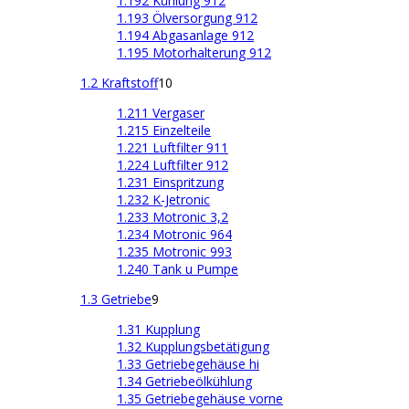
1.192 Kühlung 912
1.193 Ölversorgung 912
1.194 Abgasanlage 912
1.195 Motorhalterung 912
1.2 Kraftstoff
10
1.211 Vergaser
1.215 Einzelteile
1.221 Luftfilter 911
1.224 Luftfilter 912
1.231 Einspritzung
1.232 K-Jetronic
1.233 Motronic 3,2
1.234 Motronic 964
1.235 Motronic 993
1.240 Tank u Pumpe
1.3 Getriebe
9
1.31 Kupplung
1.32 Kupplungsbetätigung
1.33 Getriebegehäuse hi
1.34 Getriebeölkühlung
1.35 Getriebegehäuse vorne