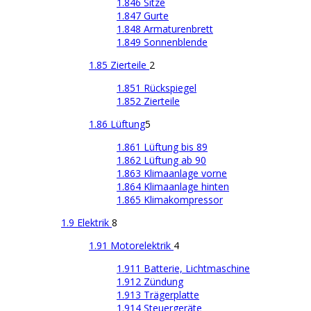
1.846 Sitze
1.847 Gurte
1.848 Armaturenbrett
1.849 Sonnenblende
1.85 Zierteile
2
1.851 Rückspiegel
1.852 Zierteile
1.86 Lüftung
5
1.861 Lüftung bis 89
1.862 Lüftung ab 90
1.863 Klimaanlage vorne
1.864 Klimaanlage hinten
1.865 Klimakompressor
1.9 Elektrik
8
1.91 Motorelektrik
4
1.911 Batterie, Lichtmaschine
1.912 Zündung
1.913 Trägerplatte
1.914 Steuergeräte