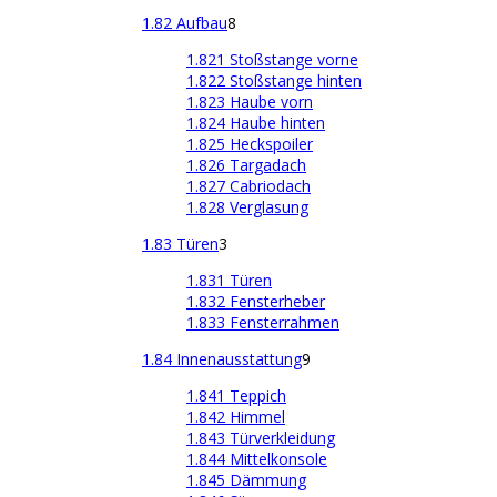
1.82 Aufbau
8
1.821 Stoßstange vorne
1.822 Stoßstange hinten
1.823 Haube vorn
1.824 Haube hinten
1.825 Heckspoiler
1.826 Targadach
1.827 Cabriodach
1.828 Verglasung
1.83 Türen
3
1.831 Türen
1.832 Fensterheber
1.833 Fensterrahmen
1.84 Innenausstattung
9
1.841 Teppich
1.842 Himmel
1.843 Türverkleidung
1.844 Mittelkonsole
1.845 Dämmung