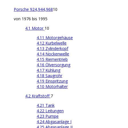
Porsche 924,944,968
10
von 1976 bis 1995
4.1 Motor
10
4.11 Motorgehäuse
4.12 Kurbelwelle
4.13 Zylinderkopf
4.14 Nockenwelle
4.15 Riementrieb
4.16 Ölversorgung
4.17 Kühlung
4.18 Saugrohr
4.19 Einspritzung
4.10 Motorhalter
4.2 Kraftstoff
7
4.21 Tank
4.22 Leitungen
4.23 Pumpe
4.24 Abgasanlage I
4.25 Abgasanlage II