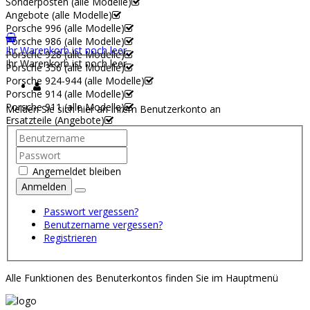
Sonderposten (alle Modelle)
Angebote (alle Modelle)
Porsche 996 (alle Modelle)
Porsche 986 (alle Modelle)
Ihr Warenkorb ist noch leer.
Porsche 928 (alle Modelle)
Ihr Warenkorb ist noch leer.
Porsche 356 (alle Modelle)
Porsche 924-944 (alle Modelle)
Porsche 914 (alle Modelle)
Porsche 911 (alle Modelle)
Melden Sie sich hier an Ihrem Benutzerkonto an
Ersatzteile (Angebote)
Angemeldet bleiben
Anmelden
Passwort vergessen?
Benutzername vergessen?
Registrieren
Alle Funktionen des Benuterkontos finden Sie im Hauptmenü