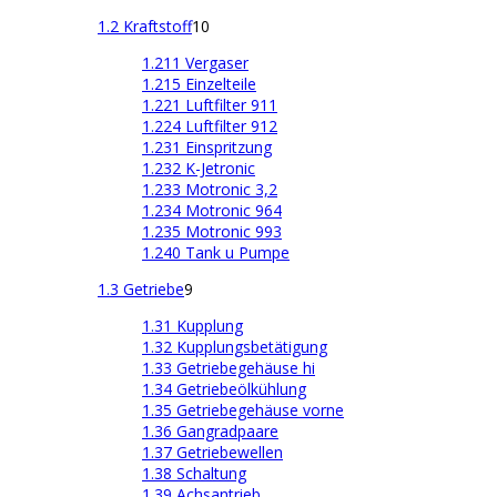
1.2 Kraftstoff
10
1.211 Vergaser
1.215 Einzelteile
1.221 Luftfilter 911
1.224 Luftfilter 912
1.231 Einspritzung
1.232 K-Jetronic
1.233 Motronic 3,2
1.234 Motronic 964
1.235 Motronic 993
1.240 Tank u Pumpe
1.3 Getriebe
9
1.31 Kupplung
1.32 Kupplungsbetätigung
1.33 Getriebegehäuse hi
1.34 Getriebeölkühlung
1.35 Getriebegehäuse vorne
1.36 Gangradpaare
1.37 Getriebewellen
1.38 Schaltung
1.39 Achsantrieb