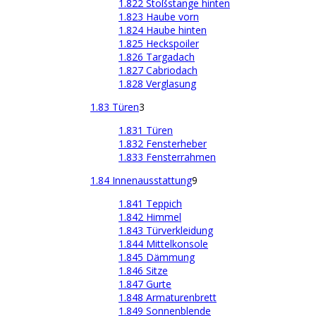
1.822 Stoßstange hinten
1.823 Haube vorn
1.824 Haube hinten
1.825 Heckspoiler
1.826 Targadach
1.827 Cabriodach
1.828 Verglasung
1.83 Türen
3
1.831 Türen
1.832 Fensterheber
1.833 Fensterrahmen
1.84 Innenausstattung
9
1.841 Teppich
1.842 Himmel
1.843 Türverkleidung
1.844 Mittelkonsole
1.845 Dämmung
1.846 Sitze
1.847 Gurte
1.848 Armaturenbrett
1.849 Sonnenblende