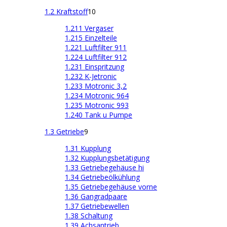
1.2 Kraftstoff
10
1.211 Vergaser
1.215 Einzelteile
1.221 Luftfilter 911
1.224 Luftfilter 912
1.231 Einspritzung
1.232 K-Jetronic
1.233 Motronic 3,2
1.234 Motronic 964
1.235 Motronic 993
1.240 Tank u Pumpe
1.3 Getriebe
9
1.31 Kupplung
1.32 Kupplungsbetätigung
1.33 Getriebegehäuse hi
1.34 Getriebeölkühlung
1.35 Getriebegehäuse vorne
1.36 Gangradpaare
1.37 Getriebewellen
1.38 Schaltung
1.39 Achsantrieb