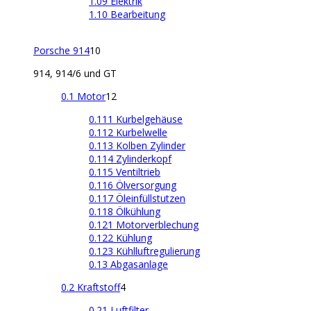
1.09 Elektrik
1.10 Bearbeitung
Porsche 914
10
914, 914/6 und GT
0.1 Motor
12
0.111 Kurbelgehäuse
0.112 Kurbelwelle
0.113 Kolben Zylinder
0.114 Zylinderkopf
0.115 Ventiltrieb
0.116 Ölversorgung
0.117 Öleinfüllstutzen
0.118 Ölkühlung
0.121 Motorverblechung
0.122 Kühlung
0.123 Kühlluftregulierung
0.13 Abgasanlage
0.2 Kraftstoff
4
0.21 Luftfilter