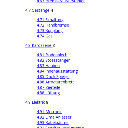
4.63 Bremskraftverstärker
4.7 Gestänge
4
4.71 Schaltung
4.72 Handbremse
4.73 Kupplung
4.74 Gas
4.8 Karosserie
8
4.81 Bodenblech
4.82 Stossstangen
4.83 Hauben
4.84 Innenausstattung
4.85 Dach Spiegel
4.86 Armaturenbrett
4.87 Zierteile
4.88 Lüftung
4.9 Elektrik
8
4.91 Motronic
4.92 Lima Anlasser
4.93 Kabelbäume
4.94 Schalter Instrumente