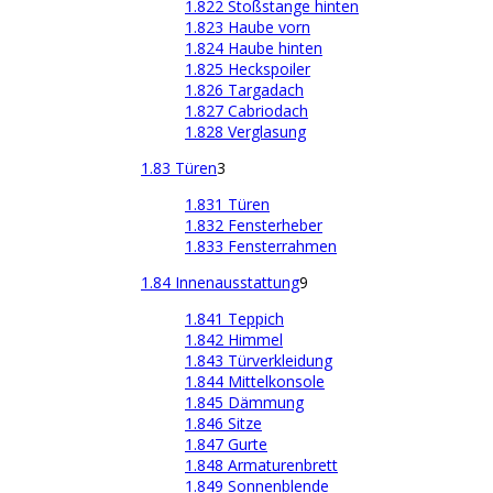
1.822 Stoßstange hinten
1.823 Haube vorn
1.824 Haube hinten
1.825 Heckspoiler
1.826 Targadach
1.827 Cabriodach
1.828 Verglasung
1.83 Türen
3
1.831 Türen
1.832 Fensterheber
1.833 Fensterrahmen
1.84 Innenausstattung
9
1.841 Teppich
1.842 Himmel
1.843 Türverkleidung
1.844 Mittelkonsole
1.845 Dämmung
1.846 Sitze
1.847 Gurte
1.848 Armaturenbrett
1.849 Sonnenblende