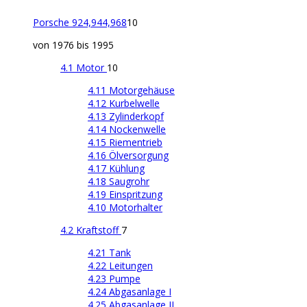
Porsche 924,944,968
10
von 1976 bis 1995
4.1 Motor
10
4.11 Motorgehäuse
4.12 Kurbelwelle
4.13 Zylinderkopf
4.14 Nockenwelle
4.15 Riementrieb
4.16 Ölversorgung
4.17 Kühlung
4.18 Saugrohr
4.19 Einspritzung
4.10 Motorhalter
4.2 Kraftstoff
7
4.21 Tank
4.22 Leitungen
4.23 Pumpe
4.24 Abgasanlage I
4.25 Abgasanlage II