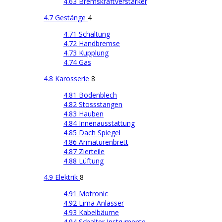
4.63 Bremskraftverstärker
4.7 Gestänge
4
4.71 Schaltung
4.72 Handbremse
4.73 Kupplung
4.74 Gas
4.8 Karosserie
8
4.81 Bodenblech
4.82 Stossstangen
4.83 Hauben
4.84 Innenausstattung
4.85 Dach Spiegel
4.86 Armaturenbrett
4.87 Zierteile
4.88 Lüftung
4.9 Elektrik
8
4.91 Motronic
4.92 Lima Anlasser
4.93 Kabelbäume
4.94 Schalter Instrumente