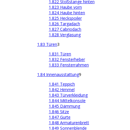
1.822 Stoßstange hinten
1.823 Haube vorn
1.824 Haube hinten
1.825 Heckspoiler
1.826 Targadach
1.827 Cabriodach
1.828 Verglasung
1.83 Türen
3
1.831 Türen
1.832 Fensterheber
1.833 Fensterrahmen
1.84 Innenausstattung
9
1.841 Teppich
1.842 Himmel
1.843 Türverkleidung
1.844 Mittelkonsole
1.845 Dämmung
1.846 Sitze
1.847 Gurte
1.848 Armaturenbrett
1.849 Sonnenblende