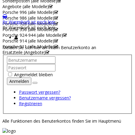
Sonderposten (alle Modelle)
Angebote (alle Modelle)
Porsche 996 (alle Modelle)
Porsche 986 (alle Modelle)
Ihr Warenkorb ist noch leer.
Porsche 928 (alle Modelle)
Ihr Warenkorb ist noch leer.
Porsche 356 (alle Modelle)
Porsche 924-944 (alle Modelle)
Porsche 914 (alle Modelle)
Porsche 911 (alle Modelle)
Melden Sie sich hier an Ihrem Benutzerkonto an
Ersatzteile (Angebote)
Angemeldet bleiben
Anmelden
Passwort vergessen?
Benutzername vergessen?
Registrieren
Alle Funktionen des Benuterkontos finden Sie im Hauptmenü