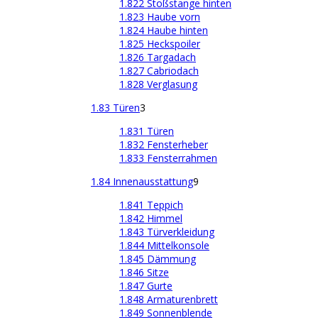
1.822 Stoßstange hinten
1.823 Haube vorn
1.824 Haube hinten
1.825 Heckspoiler
1.826 Targadach
1.827 Cabriodach
1.828 Verglasung
1.83 Türen
3
1.831 Türen
1.832 Fensterheber
1.833 Fensterrahmen
1.84 Innenausstattung
9
1.841 Teppich
1.842 Himmel
1.843 Türverkleidung
1.844 Mittelkonsole
1.845 Dämmung
1.846 Sitze
1.847 Gurte
1.848 Armaturenbrett
1.849 Sonnenblende