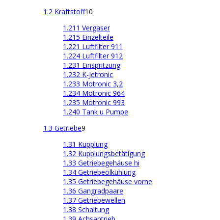
1.2 Kraftstoff
10
1.211 Vergaser
1.215 Einzelteile
1.221 Luftfilter 911
1.224 Luftfilter 912
1.231 Einspritzung
1.232 K-Jetronic
1.233 Motronic 3,2
1.234 Motronic 964
1.235 Motronic 993
1.240 Tank u Pumpe
1.3 Getriebe
9
1.31 Kupplung
1.32 Kupplungsbetätigung
1.33 Getriebegehäuse hi
1.34 Getriebeölkühlung
1.35 Getriebegehäuse vorne
1.36 Gangradpaare
1.37 Getriebewellen
1.38 Schaltung
1.39 Achsantrieb