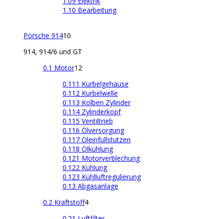
1.09 Elektrik
1.10 Bearbeitung
Porsche 914
10
914, 914/6 und GT
0.1 Motor
12
0.111 Kurbelgehäuse
0.112 Kurbelwelle
0.113 Kolben Zylinder
0.114 Zylinderkopf
0.115 Ventiltrieb
0.116 Ölversorgung
0.117 Öleinfüllstutzen
0.118 Ölkühlung
0.121 Motorverblechung
0.122 Kühlung
0.123 Kühlluftregulierung
0.13 Abgasanlage
0.2 Kraftstoff
4
0.21 Luftfilter