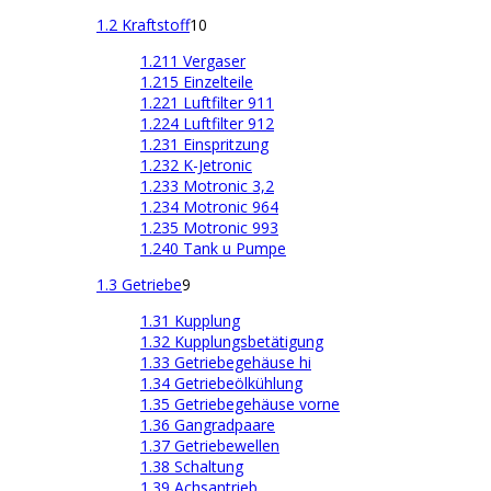
1.2 Kraftstoff
10
1.211 Vergaser
1.215 Einzelteile
1.221 Luftfilter 911
1.224 Luftfilter 912
1.231 Einspritzung
1.232 K-Jetronic
1.233 Motronic 3,2
1.234 Motronic 964
1.235 Motronic 993
1.240 Tank u Pumpe
1.3 Getriebe
9
1.31 Kupplung
1.32 Kupplungsbetätigung
1.33 Getriebegehäuse hi
1.34 Getriebeölkühlung
1.35 Getriebegehäuse vorne
1.36 Gangradpaare
1.37 Getriebewellen
1.38 Schaltung
1.39 Achsantrieb