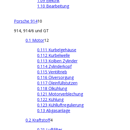
1.09 Elektrik
1.10 Bearbeitung
Porsche 914
10
914, 914/6 und GT
0.1 Motor
12
0.111 Kurbelgehäuse
0.112 Kurbelwelle
0.113 Kolben Zylinder
0.114 Zylinderkopf
0.115 Ventiltrieb
0.116 Ölversorgung
0.117 Öleinfüllstutzen
0.118 Ölkühlung
0.121 Motorverblechung
0.122 Kühlung
0.123 Kühlluftregulierung
0.13 Abgasanlage
0.2 Kraftstoff
4
0.21 Luftfilter