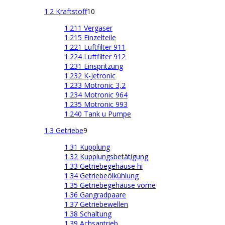
1.2 Kraftstoff
10
1.211 Vergaser
1.215 Einzelteile
1.221 Luftfilter 911
1.224 Luftfilter 912
1.231 Einspritzung
1.232 K-Jetronic
1.233 Motronic 3,2
1.234 Motronic 964
1.235 Motronic 993
1.240 Tank u Pumpe
1.3 Getriebe
9
1.31 Kupplung
1.32 Kupplungsbetätigung
1.33 Getriebegehäuse hi
1.34 Getriebeölkühlung
1.35 Getriebegehäuse vorne
1.36 Gangradpaare
1.37 Getriebewellen
1.38 Schaltung
1.39 Achsantrieb