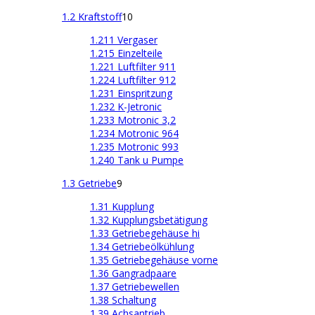
1.2 Kraftstoff
10
1.211 Vergaser
1.215 Einzelteile
1.221 Luftfilter 911
1.224 Luftfilter 912
1.231 Einspritzung
1.232 K-Jetronic
1.233 Motronic 3,2
1.234 Motronic 964
1.235 Motronic 993
1.240 Tank u Pumpe
1.3 Getriebe
9
1.31 Kupplung
1.32 Kupplungsbetätigung
1.33 Getriebegehäuse hi
1.34 Getriebeölkühlung
1.35 Getriebegehäuse vorne
1.36 Gangradpaare
1.37 Getriebewellen
1.38 Schaltung
1.39 Achsantrieb