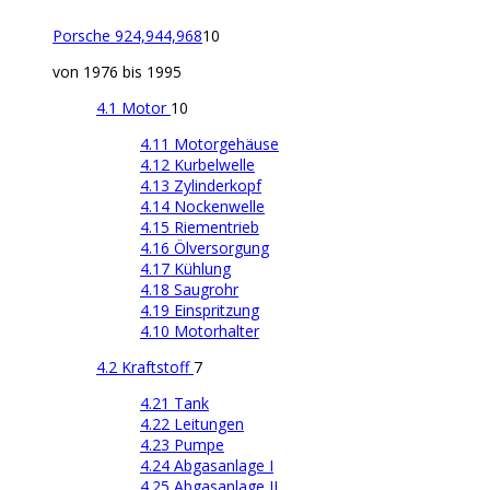
Porsche 924,944,968
10
von 1976 bis 1995
4.1 Motor
10
4.11 Motorgehäuse
4.12 Kurbelwelle
4.13 Zylinderkopf
4.14 Nockenwelle
4.15 Riementrieb
4.16 Ölversorgung
4.17 Kühlung
4.18 Saugrohr
4.19 Einspritzung
4.10 Motorhalter
4.2 Kraftstoff
7
4.21 Tank
4.22 Leitungen
4.23 Pumpe
4.24 Abgasanlage I
4.25 Abgasanlage II