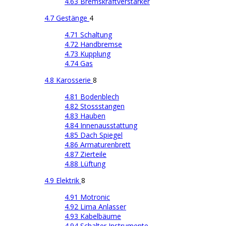
4.63 Bremskraftverstärker
4.7 Gestänge
4
4.71 Schaltung
4.72 Handbremse
4.73 Kupplung
4.74 Gas
4.8 Karosserie
8
4.81 Bodenblech
4.82 Stossstangen
4.83 Hauben
4.84 Innenausstattung
4.85 Dach Spiegel
4.86 Armaturenbrett
4.87 Zierteile
4.88 Lüftung
4.9 Elektrik
8
4.91 Motronic
4.92 Lima Anlasser
4.93 Kabelbäume
4.94 Schalter Instrumente