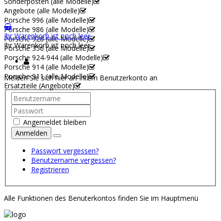
Sonderposten (alle Modelle)
Angebote (alle Modelle)
Porsche 996 (alle Modelle)
Porsche 986 (alle Modelle)
Ihr Warenkorb ist noch leer.
Porsche 928 (alle Modelle)
Ihr Warenkorb ist noch leer.
Porsche 356 (alle Modelle)
Porsche 924-944 (alle Modelle)
Porsche 914 (alle Modelle)
Porsche 911 (alle Modelle)
Melden Sie sich hier an Ihrem Benutzerkonto an
Ersatzteile (Angebote)
Angemeldet bleiben
Anmelden
Passwort vergessen?
Benutzername vergessen?
Registrieren
Alle Funktionen des Benuterkontos finden Sie im Hauptmenü