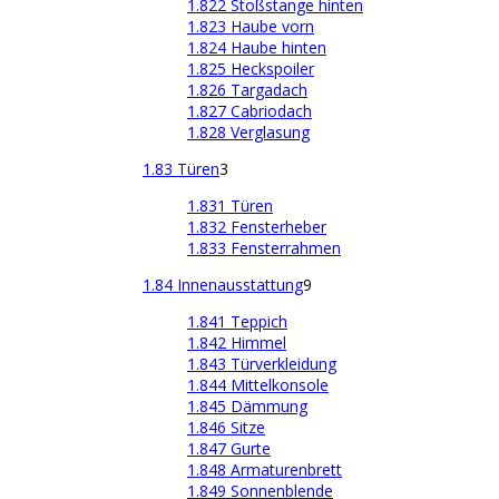
1.822 Stoßstange hinten
1.823 Haube vorn
1.824 Haube hinten
1.825 Heckspoiler
1.826 Targadach
1.827 Cabriodach
1.828 Verglasung
1.83 Türen
3
1.831 Türen
1.832 Fensterheber
1.833 Fensterrahmen
1.84 Innenausstattung
9
1.841 Teppich
1.842 Himmel
1.843 Türverkleidung
1.844 Mittelkonsole
1.845 Dämmung
1.846 Sitze
1.847 Gurte
1.848 Armaturenbrett
1.849 Sonnenblende