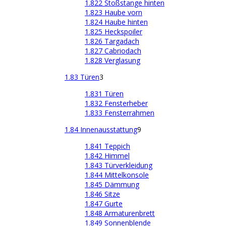
1.822 Stoßstange hinten
1.823 Haube vorn
1.824 Haube hinten
1.825 Heckspoiler
1.826 Targadach
1.827 Cabriodach
1.828 Verglasung
1.83 Türen
3
1.831 Türen
1.832 Fensterheber
1.833 Fensterrahmen
1.84 Innenausstattung
9
1.841 Teppich
1.842 Himmel
1.843 Türverkleidung
1.844 Mittelkonsole
1.845 Dämmung
1.846 Sitze
1.847 Gurte
1.848 Armaturenbrett
1.849 Sonnenblende