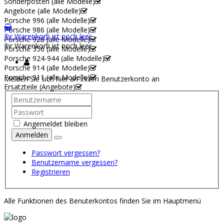
Sonderposten (alle Modelle)
Angebote (alle Modelle)
Porsche 996 (alle Modelle)
Porsche 986 (alle Modelle)
Ihr Warenkorb ist noch leer.
Porsche 928 (alle Modelle)
Ihr Warenkorb ist noch leer.
Porsche 356 (alle Modelle)
Porsche 924-944 (alle Modelle)
Porsche 914 (alle Modelle)
Porsche 911 (alle Modelle)
Melden Sie sich hier an Ihrem Benutzerkonto an
Ersatzteile (Angebote)
Angemeldet bleiben
Anmelden
Passwort vergessen?
Benutzername vergessen?
Registrieren
Alle Funktionen des Benuterkontos finden Sie im Hauptmenü