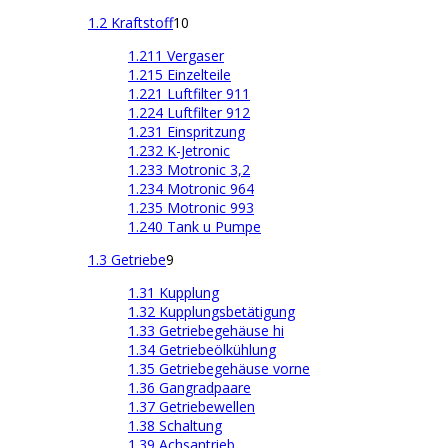
1.2 Kraftstoff
10
1.211 Vergaser
1.215 Einzelteile
1.221 Luftfilter 911
1.224 Luftfilter 912
1.231 Einspritzung
1.232 K-Jetronic
1.233 Motronic 3,2
1.234 Motronic 964
1.235 Motronic 993
1.240 Tank u Pumpe
1.3 Getriebe
9
1.31 Kupplung
1.32 Kupplungsbetätigung
1.33 Getriebegehäuse hi
1.34 Getriebeölkühlung
1.35 Getriebegehäuse vorne
1.36 Gangradpaare
1.37 Getriebewellen
1.38 Schaltung
1.39 Achsantrieb