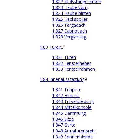
1.822 Stoßstange hinten
1.823 Haube vorn
1.824 Haube hinten
1.825 Heckspoiler
1.826 Targadach
1.827 Cabriodach
1.828 Verglasung
1.83 Türen
3
1.831 Türen
1.832 Fensterheber
1.833 Fensterrahmen
1.84 Innenausstattung
9
1.841 Teppich
1.842 Himmel
1.843 Türverkleidung
1.844 Mittelkonsole
1.845 Dämmung
1.846 Sitze
1.847 Gurte
1.848 Armaturenbrett
1.849 Sonnenblende