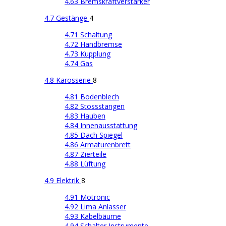
4.63 Bremskraftverstärker
4.7 Gestänge
4
4.71 Schaltung
4.72 Handbremse
4.73 Kupplung
4.74 Gas
4.8 Karosserie
8
4.81 Bodenblech
4.82 Stossstangen
4.83 Hauben
4.84 Innenausstattung
4.85 Dach Spiegel
4.86 Armaturenbrett
4.87 Zierteile
4.88 Lüftung
4.9 Elektrik
8
4.91 Motronic
4.92 Lima Anlasser
4.93 Kabelbäume
4.94 Schalter Instrumente