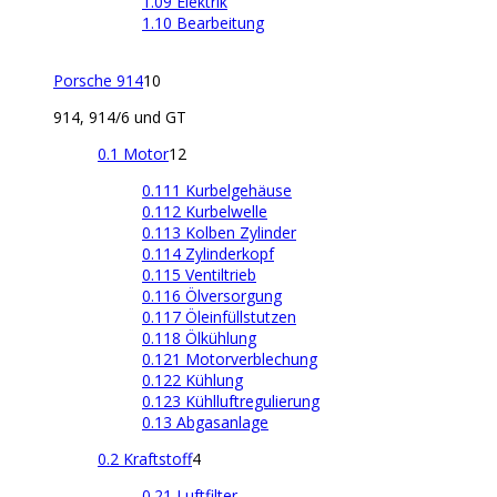
1.09 Elektrik
1.10 Bearbeitung
Porsche 914
10
914, 914/6 und GT
0.1 Motor
12
0.111 Kurbelgehäuse
0.112 Kurbelwelle
0.113 Kolben Zylinder
0.114 Zylinderkopf
0.115 Ventiltrieb
0.116 Ölversorgung
0.117 Öleinfüllstutzen
0.118 Ölkühlung
0.121 Motorverblechung
0.122 Kühlung
0.123 Kühlluftregulierung
0.13 Abgasanlage
0.2 Kraftstoff
4
0.21 Luftfilter