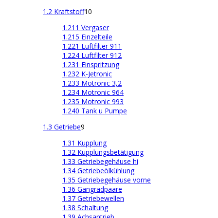
1.2 Kraftstoff
10
1.211 Vergaser
1.215 Einzelteile
1.221 Luftfilter 911
1.224 Luftfilter 912
1.231 Einspritzung
1.232 K-Jetronic
1.233 Motronic 3,2
1.234 Motronic 964
1.235 Motronic 993
1.240 Tank u Pumpe
1.3 Getriebe
9
1.31 Kupplung
1.32 Kupplungsbetätigung
1.33 Getriebegehäuse hi
1.34 Getriebeölkühlung
1.35 Getriebegehäuse vorne
1.36 Gangradpaare
1.37 Getriebewellen
1.38 Schaltung
1.39 Achsantrieb