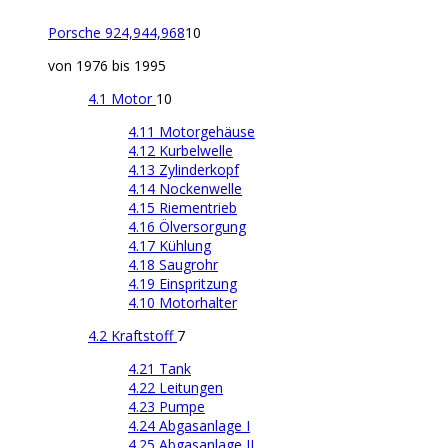
Porsche 924,944,968
10
von 1976 bis 1995
4.1 Motor
10
4.11 Motorgehäuse
4.12 Kurbelwelle
4.13 Zylinderkopf
4.14 Nockenwelle
4.15 Riementrieb
4.16 Ölversorgung
4.17 Kühlung
4.18 Saugrohr
4.19 Einspritzung
4.10 Motorhalter
4.2 Kraftstoff
7
4.21 Tank
4.22 Leitungen
4.23 Pumpe
4.24 Abgasanlage I
4.25 Abgasanlage II