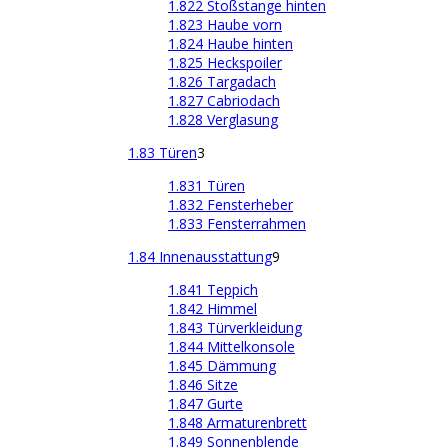
1.822 Stoßstange hinten
1.823 Haube vorn
1.824 Haube hinten
1.825 Heckspoiler
1.826 Targadach
1.827 Cabriodach
1.828 Verglasung
1.83 Türen
3
1.831 Türen
1.832 Fensterheber
1.833 Fensterrahmen
1.84 Innenausstattung
9
1.841 Teppich
1.842 Himmel
1.843 Türverkleidung
1.844 Mittelkonsole
1.845 Dämmung
1.846 Sitze
1.847 Gurte
1.848 Armaturenbrett
1.849 Sonnenblende