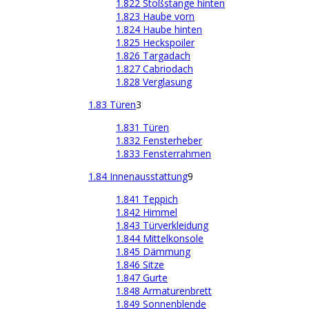
1.822 Stoßstange hinten
1.823 Haube vorn
1.824 Haube hinten
1.825 Heckspoiler
1.826 Targadach
1.827 Cabriodach
1.828 Verglasung
1.83 Türen
3
1.831 Türen
1.832 Fensterheber
1.833 Fensterrahmen
1.84 Innenausstattung
9
1.841 Teppich
1.842 Himmel
1.843 Türverkleidung
1.844 Mittelkonsole
1.845 Dämmung
1.846 Sitze
1.847 Gurte
1.848 Armaturenbrett
1.849 Sonnenblende