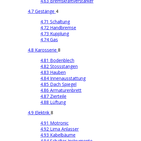
4.63 Bremskraftverstärker
4.7 Gestänge
4
4.71 Schaltung
4.72 Handbremse
4.73 Kupplung
4.74 Gas
4.8 Karosserie
8
4.81 Bodenblech
4.82 Stossstangen
4.83 Hauben
4.84 Innenausstattung
4.85 Dach Spiegel
4.86 Armaturenbrett
4.87 Zierteile
4.88 Lüftung
4.9 Elektrik
8
4.91 Motronic
4.92 Lima Anlasser
4.93 Kabelbäume
4.94 Schalter Instrumente