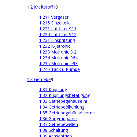
1.2 Kraftstoff
10
1.211 Vergaser
1.215 Einzelteile
1.221 Luftfilter 911
1.224 Luftfilter 912
1.231 Einspritzung
1.232 K-Jetronic
1.233 Motronic 3,2
1.234 Motronic 964
1.235 Motronic 993
1.240 Tank u Pumpe
1.3 Getriebe
9
1.31 Kupplung
1.32 Kupplungsbetätigung
1.33 Getriebegehäuse hi
1.34 Getriebeölkühlung
1.35 Getriebegehäuse vorne
1.36 Gangradpaare
1.37 Getriebewellen
1.38 Schaltung
1.39 Achsantrieb