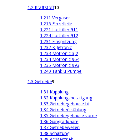
1.2 Kraftstoff
10
1.211 Vergaser
1.215 Einzelteile
1.221 Luftfilter 911
1.224 Luftfilter 912
1.231 Einspritzung
1.232 K-Jetronic
1.233 Motronic 3,2
1.234 Motronic 964
1.235 Motronic 993
1.240 Tank u Pumpe
1.3 Getriebe
9
1.31 Kupplung
1.32 Kupplungsbetätigung
1.33 Getriebegehäuse hi
1.34 Getriebeölkühlung
1.35 Getriebegehäuse vorne
1.36 Gangradpaare
1.37 Getriebewellen
1.38 Schaltung
1.39 Achsantrieb