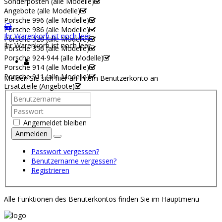
Sonderposten (alle Modelle)
Angebote (alle Modelle)
Porsche 996 (alle Modelle)
Porsche 986 (alle Modelle)
Ihr Warenkorb ist noch leer.
Porsche 928 (alle Modelle)
Ihr Warenkorb ist noch leer.
Porsche 356 (alle Modelle)
Porsche 924-944 (alle Modelle)
Porsche 914 (alle Modelle)
Porsche 911 (alle Modelle)
Melden Sie sich hier an Ihrem Benutzerkonto an
Ersatzteile (Angebote)
Angemeldet bleiben
Anmelden
Passwort vergessen?
Benutzername vergessen?
Registrieren
Alle Funktionen des Benuterkontos finden Sie im Hauptmenü