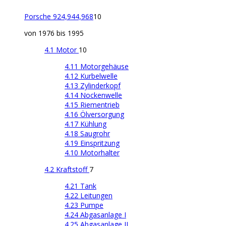
Porsche 924,944,968
10
von 1976 bis 1995
4.1 Motor
10
4.11 Motorgehäuse
4.12 Kurbelwelle
4.13 Zylinderkopf
4.14 Nockenwelle
4.15 Riementrieb
4.16 Ölversorgung
4.17 Kühlung
4.18 Saugrohr
4.19 Einspritzung
4.10 Motorhalter
4.2 Kraftstoff
7
4.21 Tank
4.22 Leitungen
4.23 Pumpe
4.24 Abgasanlage I
4.25 Abgasanlage II