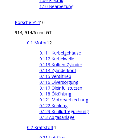
1.09 Elektrik
1.10 Bearbeitung
Porsche 914
10
914, 914/6 und GT
0.1 Motor
12
0.111 Kurbelgehäuse
0.112 Kurbelwelle
0.113 Kolben Zylinder
0.114 Zylinderkopf
0.115 Ventiltrieb
0.116 Ölversorgung
0.117 Öleinfüllstutzen
0.118 Ölkühlung
0.121 Motorverblechung
0.122 Kühlung
0.123 Kühlluftregulierung
0.13 Abgasanlage
0.2 Kraftstoff
4
0.21 Luftfilter