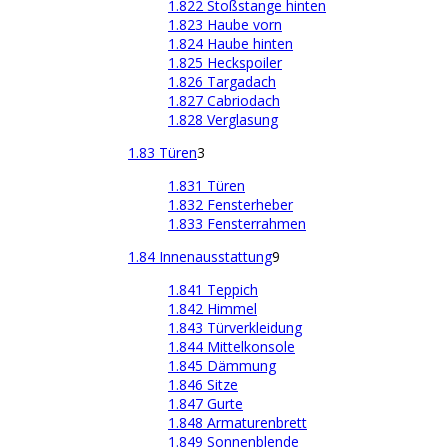
1.822 Stoßstange hinten
1.823 Haube vorn
1.824 Haube hinten
1.825 Heckspoiler
1.826 Targadach
1.827 Cabriodach
1.828 Verglasung
1.83 Türen
3
1.831 Türen
1.832 Fensterheber
1.833 Fensterrahmen
1.84 Innenausstattung
9
1.841 Teppich
1.842 Himmel
1.843 Türverkleidung
1.844 Mittelkonsole
1.845 Dämmung
1.846 Sitze
1.847 Gurte
1.848 Armaturenbrett
1.849 Sonnenblende