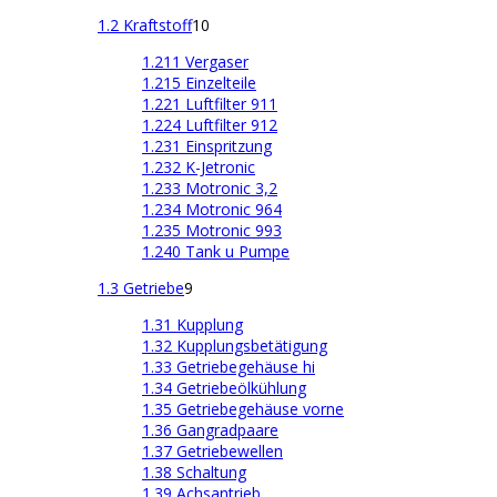
1.2 Kraftstoff
10
1.211 Vergaser
1.215 Einzelteile
1.221 Luftfilter 911
1.224 Luftfilter 912
1.231 Einspritzung
1.232 K-Jetronic
1.233 Motronic 3,2
1.234 Motronic 964
1.235 Motronic 993
1.240 Tank u Pumpe
1.3 Getriebe
9
1.31 Kupplung
1.32 Kupplungsbetätigung
1.33 Getriebegehäuse hi
1.34 Getriebeölkühlung
1.35 Getriebegehäuse vorne
1.36 Gangradpaare
1.37 Getriebewellen
1.38 Schaltung
1.39 Achsantrieb