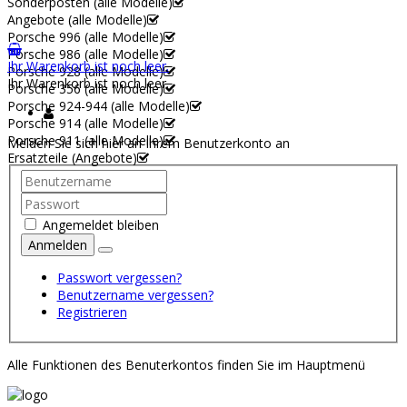
Sonderposten (alle Modelle)
Angebote (alle Modelle)
Porsche 996 (alle Modelle)
Porsche 986 (alle Modelle)
Ihr Warenkorb ist noch leer.
Porsche 928 (alle Modelle)
Ihr Warenkorb ist noch leer.
Porsche 356 (alle Modelle)
Porsche 924-944 (alle Modelle)
Porsche 914 (alle Modelle)
Porsche 911 (alle Modelle)
Melden Sie sich hier an Ihrem Benutzerkonto an
Ersatzteile (Angebote)
Angemeldet bleiben
Anmelden
Passwort vergessen?
Benutzername vergessen?
Registrieren
Alle Funktionen des Benuterkontos finden Sie im Hauptmenü