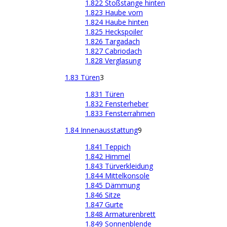
1.822 Stoßstange hinten
1.823 Haube vorn
1.824 Haube hinten
1.825 Heckspoiler
1.826 Targadach
1.827 Cabriodach
1.828 Verglasung
1.83 Türen
3
1.831 Türen
1.832 Fensterheber
1.833 Fensterrahmen
1.84 Innenausstattung
9
1.841 Teppich
1.842 Himmel
1.843 Türverkleidung
1.844 Mittelkonsole
1.845 Dämmung
1.846 Sitze
1.847 Gurte
1.848 Armaturenbrett
1.849 Sonnenblende