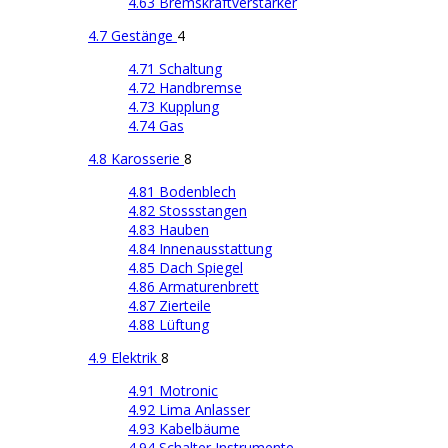
4.63 Bremskraftverstärker
4.7 Gestänge
4
4.71 Schaltung
4.72 Handbremse
4.73 Kupplung
4.74 Gas
4.8 Karosserie
8
4.81 Bodenblech
4.82 Stossstangen
4.83 Hauben
4.84 Innenausstattung
4.85 Dach Spiegel
4.86 Armaturenbrett
4.87 Zierteile
4.88 Lüftung
4.9 Elektrik
8
4.91 Motronic
4.92 Lima Anlasser
4.93 Kabelbäume
4.94 Schalter Instrumente