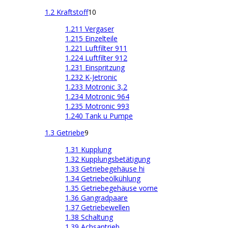
1.2 Kraftstoff
10
1.211 Vergaser
1.215 Einzelteile
1.221 Luftfilter 911
1.224 Luftfilter 912
1.231 Einspritzung
1.232 K-Jetronic
1.233 Motronic 3,2
1.234 Motronic 964
1.235 Motronic 993
1.240 Tank u Pumpe
1.3 Getriebe
9
1.31 Kupplung
1.32 Kupplungsbetätigung
1.33 Getriebegehäuse hi
1.34 Getriebeölkühlung
1.35 Getriebegehäuse vorne
1.36 Gangradpaare
1.37 Getriebewellen
1.38 Schaltung
1.39 Achsantrieb