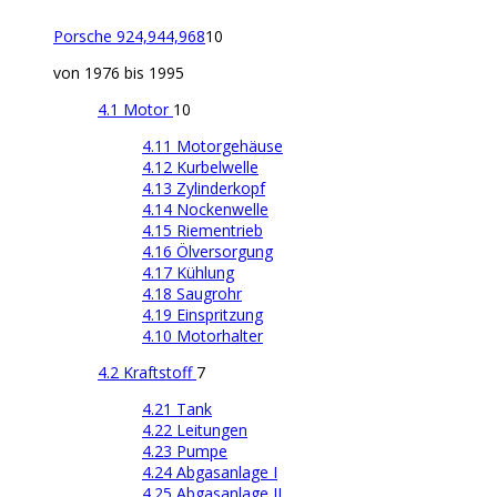
Porsche 924,944,968
10
von 1976 bis 1995
4.1 Motor
10
4.11 Motorgehäuse
4.12 Kurbelwelle
4.13 Zylinderkopf
4.14 Nockenwelle
4.15 Riementrieb
4.16 Ölversorgung
4.17 Kühlung
4.18 Saugrohr
4.19 Einspritzung
4.10 Motorhalter
4.2 Kraftstoff
7
4.21 Tank
4.22 Leitungen
4.23 Pumpe
4.24 Abgasanlage I
4.25 Abgasanlage II