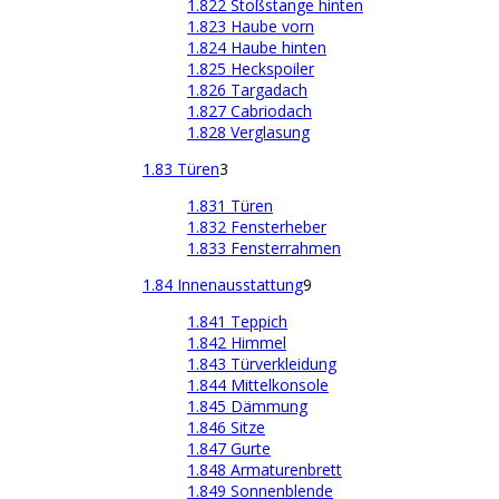
1.822 Stoßstange hinten
1.823 Haube vorn
1.824 Haube hinten
1.825 Heckspoiler
1.826 Targadach
1.827 Cabriodach
1.828 Verglasung
1.83 Türen
3
1.831 Türen
1.832 Fensterheber
1.833 Fensterrahmen
1.84 Innenausstattung
9
1.841 Teppich
1.842 Himmel
1.843 Türverkleidung
1.844 Mittelkonsole
1.845 Dämmung
1.846 Sitze
1.847 Gurte
1.848 Armaturenbrett
1.849 Sonnenblende