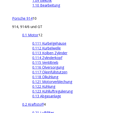
1.09 Elektrik
1.10 Bearbeitung
Porsche 914
10
914, 914/6 und GT
0.1 Motor
12
0.111 Kurbelgehäuse
0.112 Kurbelwelle
0.113 Kolben Zylinder
0.114 Zylinderkopf
0.115 Ventiltrieb
0.116 Ölversorgung
0.117 Öleinfüllstutzen
0.118 Ölkühlung
0.121 Motorverblechung
0.122 Kühlung
0.123 Kühlluftregulierung
0.13 Abgasanlage
0.2 Kraftstoff
4
0.21 Luftfilter