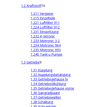
1.2 Kraftstoff
10
1.211 Vergaser
1.215 Einzelteile
1.221 Luftfilter 911
1.224 Luftfilter 912
1.231 Einspritzung
1.232 K-Jetronic
1.233 Motronic 3,2
1.234 Motronic 964
1.235 Motronic 993
1.240 Tank u Pumpe
1.3 Getriebe
9
1.31 Kupplung
1.32 Kupplungsbetätigung
1.33 Getriebegehäuse hi
1.34 Getriebeölkühlung
1.35 Getriebegehäuse vorne
1.36 Gangradpaare
1.37 Getriebewellen
1.38 Schaltung
1.39 Achsantrieb