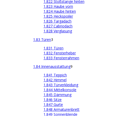
1.822 Stoßstange hinten
1.823 Haube vorn
1.824 Haube hinten
1.825 Heckspoiler
1.826 Targadach
1.827 Cabriodach
1.828 Verglasung
1.83 Türen
3
1.831 Türen
1.832 Fensterheber
1.833 Fensterrahmen
1.84 Innenausstattung
9
1.841 Teppich
1.842 Himmel
1.843 Türverkleidung
1.844 Mittelkonsole
1.845 Dämmung
1.846 Sitze
1.847 Gurte
1.848 Armaturenbrett
1.849 Sonnenblende