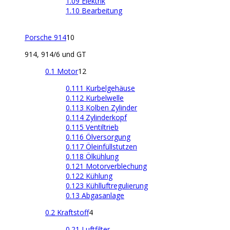
1.09 Elektrik
1.10 Bearbeitung
Porsche 914
10
914, 914/6 und GT
0.1 Motor
12
0.111 Kurbelgehäuse
0.112 Kurbelwelle
0.113 Kolben Zylinder
0.114 Zylinderkopf
0.115 Ventiltrieb
0.116 Ölversorgung
0.117 Öleinfüllstutzen
0.118 Ölkühlung
0.121 Motorverblechung
0.122 Kühlung
0.123 Kühlluftregulierung
0.13 Abgasanlage
0.2 Kraftstoff
4
0.21 Luftfilter