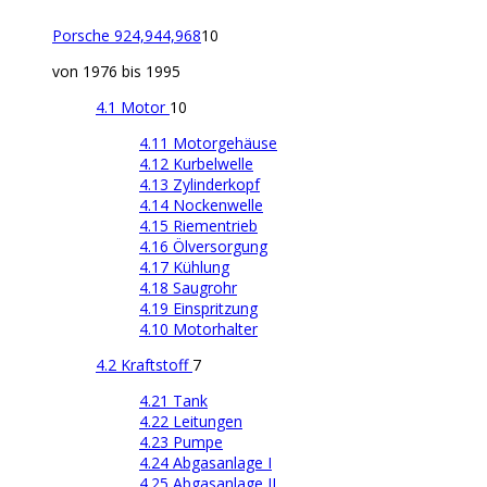
Porsche 924,944,968
10
von 1976 bis 1995
4.1 Motor
10
4.11 Motorgehäuse
4.12 Kurbelwelle
4.13 Zylinderkopf
4.14 Nockenwelle
4.15 Riementrieb
4.16 Ölversorgung
4.17 Kühlung
4.18 Saugrohr
4.19 Einspritzung
4.10 Motorhalter
4.2 Kraftstoff
7
4.21 Tank
4.22 Leitungen
4.23 Pumpe
4.24 Abgasanlage I
4.25 Abgasanlage II