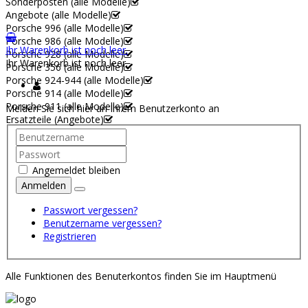
Sonderposten (alle Modelle)
Angebote (alle Modelle)
Porsche 996 (alle Modelle)
Porsche 986 (alle Modelle)
Ihr Warenkorb ist noch leer.
Porsche 928 (alle Modelle)
Ihr Warenkorb ist noch leer.
Porsche 356 (alle Modelle)
Porsche 924-944 (alle Modelle)
Porsche 914 (alle Modelle)
Porsche 911 (alle Modelle)
Melden Sie sich hier an Ihrem Benutzerkonto an
Ersatzteile (Angebote)
Angemeldet bleiben
Anmelden
Passwort vergessen?
Benutzername vergessen?
Registrieren
Alle Funktionen des Benuterkontos finden Sie im Hauptmenü