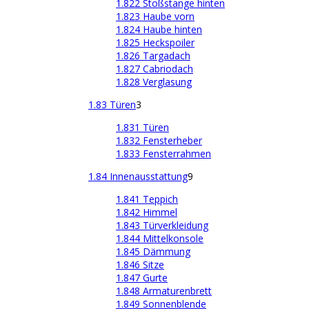
1.822 Stoßstange hinten
1.823 Haube vorn
1.824 Haube hinten
1.825 Heckspoiler
1.826 Targadach
1.827 Cabriodach
1.828 Verglasung
1.83 Türen
3
1.831 Türen
1.832 Fensterheber
1.833 Fensterrahmen
1.84 Innenausstattung
9
1.841 Teppich
1.842 Himmel
1.843 Türverkleidung
1.844 Mittelkonsole
1.845 Dämmung
1.846 Sitze
1.847 Gurte
1.848 Armaturenbrett
1.849 Sonnenblende