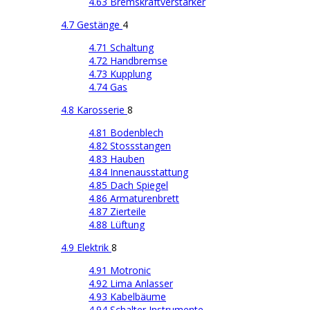
4.63 Bremskraftverstärker
4.7 Gestänge
4
4.71 Schaltung
4.72 Handbremse
4.73 Kupplung
4.74 Gas
4.8 Karosserie
8
4.81 Bodenblech
4.82 Stossstangen
4.83 Hauben
4.84 Innenausstattung
4.85 Dach Spiegel
4.86 Armaturenbrett
4.87 Zierteile
4.88 Lüftung
4.9 Elektrik
8
4.91 Motronic
4.92 Lima Anlasser
4.93 Kabelbäume
4.94 Schalter Instrumente