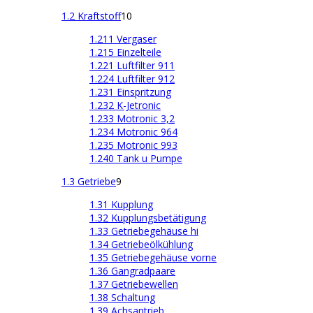
1.2 Kraftstoff
10
1.211 Vergaser
1.215 Einzelteile
1.221 Luftfilter 911
1.224 Luftfilter 912
1.231 Einspritzung
1.232 K-Jetronic
1.233 Motronic 3,2
1.234 Motronic 964
1.235 Motronic 993
1.240 Tank u Pumpe
1.3 Getriebe
9
1.31 Kupplung
1.32 Kupplungsbetätigung
1.33 Getriebegehäuse hi
1.34 Getriebeölkühlung
1.35 Getriebegehäuse vorne
1.36 Gangradpaare
1.37 Getriebewellen
1.38 Schaltung
1.39 Achsantrieb