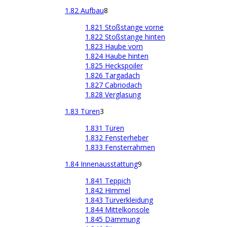
1.82 Aufbau
8
1.821 Stoßstange vorne
1.822 Stoßstange hinten
1.823 Haube vorn
1.824 Haube hinten
1.825 Heckspoiler
1.826 Targadach
1.827 Cabriodach
1.828 Verglasung
1.83 Türen
3
1.831 Türen
1.832 Fensterheber
1.833 Fensterrahmen
1.84 Innenausstattung
9
1.841 Teppich
1.842 Himmel
1.843 Türverkleidung
1.844 Mittelkonsole
1.845 Dämmung