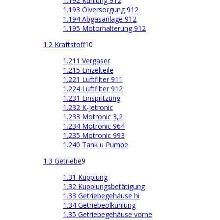
1.192 Kühlung 912
1.193 Ölversorgung 912
1.194 Abgasanlage 912
1.195 Motorhalterung 912
1.2 Kraftstoff
10
1.211 Vergaser
1.215 Einzelteile
1.221 Luftfilter 911
1.224 Luftfilter 912
1.231 Einspritzung
1.232 K-Jetronic
1.233 Motronic 3,2
1.234 Motronic 964
1.235 Motronic 993
1.240 Tank u Pumpe
1.3 Getriebe
9
1.31 Kupplung
1.32 Kupplungsbetätigung
1.33 Getriebegehäuse hi
1.34 Getriebeölkühlung
1.35 Getriebegehäuse vorne