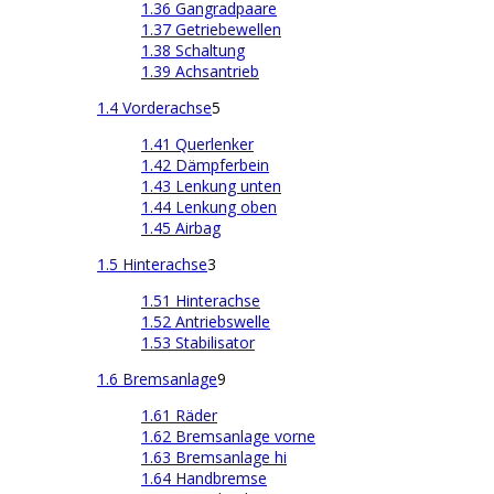
1.36 Gangradpaare
1.37 Getriebewellen
1.38 Schaltung
1.39 Achsantrieb
1.4 Vorderachse
5
1.41 Querlenker
1.42 Dämpferbein
1.43 Lenkung unten
1.44 Lenkung oben
1.45 Airbag
1.5 Hinterachse
3
1.51 Hinterachse
1.52 Antriebswelle
1.53 Stabilisator
1.6 Bremsanlage
9
1.61 Räder
1.62 Bremsanlage vorne
1.63 Bremsanlage hi
1.64 Handbremse