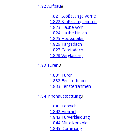
1.82 Aufbau
8
1.821 Stoßstange vorne
1.822 Stoßstange hinten
1.823 Haube vorn
1.824 Haube hinten
1.825 Heckspoiler
1.826 Targadach
1.827 Cabriodach
1.828 Verglasung
1.83 Türen
3
1.831 Türen
1.832 Fensterheber
1.833 Fensterrahmen
1.84 Innenausstattung
9
1.841 Teppich
1.842 Himmel
1.843 Türverkleidung
1.844 Mittelkonsole
1.845 Dämmung