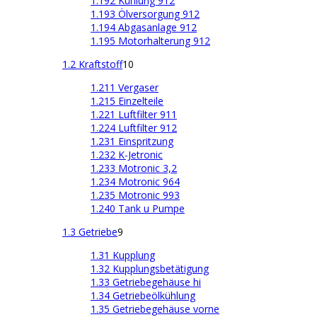
1.192 Kühlung 912
1.193 Ölversorgung 912
1.194 Abgasanlage 912
1.195 Motorhalterung 912
1.2 Kraftstoff
10
1.211 Vergaser
1.215 Einzelteile
1.221 Luftfilter 911
1.224 Luftfilter 912
1.231 Einspritzung
1.232 K-Jetronic
1.233 Motronic 3,2
1.234 Motronic 964
1.235 Motronic 993
1.240 Tank u Pumpe
1.3 Getriebe
9
1.31 Kupplung
1.32 Kupplungsbetätigung
1.33 Getriebegehäuse hi
1.34 Getriebeölkühlung
1.35 Getriebegehäuse vorne