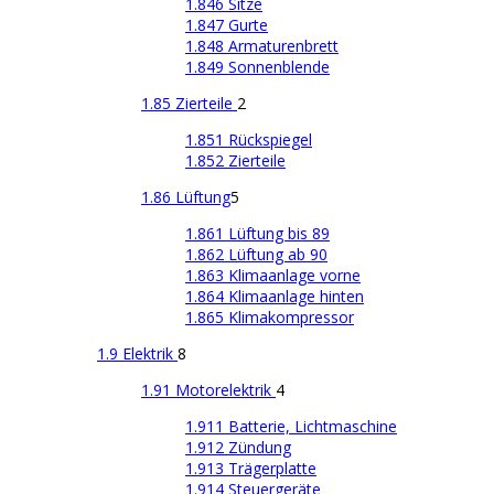
1.846 Sitze
1.847 Gurte
1.848 Armaturenbrett
1.849 Sonnenblende
1.85 Zierteile
2
1.851 Rückspiegel
1.852 Zierteile
1.86 Lüftung
5
1.861 Lüftung bis 89
1.862 Lüftung ab 90
1.863 Klimaanlage vorne
1.864 Klimaanlage hinten
1.865 Klimakompressor
1.9 Elektrik
8
1.91 Motorelektrik
4
1.911 Batterie, Lichtmaschine
1.912 Zündung
1.913 Trägerplatte
1.914 Steuergeräte