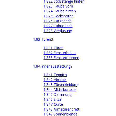
1.822 Stoßstange hinten
1.823 Haube vorn
1.824 Haube hinten
1.825 Heckspoiler
1.826 Targadach
1.827 Cabriodach
1.828 Verglasung
1.83 Türen
3
1.831 Türen
1.832 Fensterheber
1.833 Fensterrahmen
1.84 Innenausstattung
9
1.841 Teppich
1.842 Himmel
1.843 Türverkleidung
1.844 Mittelkonsole
1.845 Dämmung
1.846 Sitze
1.847 Gurte
1.848 Armaturenbrett
1.849 Sonnenblende