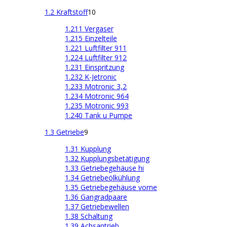
1.2 Kraftstoff
10
1.211 Vergaser
1.215 Einzelteile
1.221 Luftfilter 911
1.224 Luftfilter 912
1.231 Einspritzung
1.232 K-Jetronic
1.233 Motronic 3,2
1.234 Motronic 964
1.235 Motronic 993
1.240 Tank u Pumpe
1.3 Getriebe
9
1.31 Kupplung
1.32 Kupplungsbetätigung
1.33 Getriebegehäuse hi
1.34 Getriebeölkühlung
1.35 Getriebegehäuse vorne
1.36 Gangradpaare
1.37 Getriebewellen
1.38 Schaltung
1.39 Achsantrieb