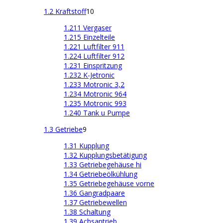
1.2 Kraftstoff
10
1.211 Vergaser
1.215 Einzelteile
1.221 Luftfilter 911
1.224 Luftfilter 912
1.231 Einspritzung
1.232 K-Jetronic
1.233 Motronic 3,2
1.234 Motronic 964
1.235 Motronic 993
1.240 Tank u Pumpe
1.3 Getriebe
9
1.31 Kupplung
1.32 Kupplungsbetätigung
1.33 Getriebegehäuse hi
1.34 Getriebeölkühlung
1.35 Getriebegehäuse vorne
1.36 Gangradpaare
1.37 Getriebewellen
1.38 Schaltung
1.39 Achsantrieb