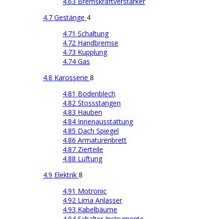
4.63 Bremskraftverstärker
4.7 Gestänge
4
4.71 Schaltung
4.72 Handbremse
4.73 Kupplung
4.74 Gas
4.8 Karosserie
8
4.81 Bodenblech
4.82 Stossstangen
4.83 Hauben
4.84 Innenausstattung
4.85 Dach Spiegel
4.86 Armaturenbrett
4.87 Zierteile
4.88 Lüftung
4.9 Elektrik
8
4.91 Motronic
4.92 Lima Anlasser
4.93 Kabelbäume
4.94 Schalter Instrumente