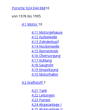
Porsche 924,944,968
10
von 1976 bis 1995
4.1 Motor
10
4.11 Motorgehäuse
4.12 Kurbelwelle
4.13 Zylinderkopf
4.14 Nockenwelle
4.15 Riementrieb
4.16 Ölversorgung
4.17 Kühlung
4.18 Saugrohr
4.19 Einspritzung
4.10 Motorhalter
4.2 Kraftstoff
7
4.21 Tank
4.22 Leitungen
4.23 Pumpe
4.24 Abgasanlage I
4.25 Abgasanlage II