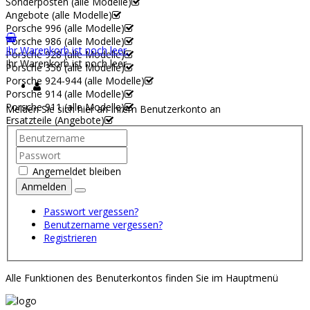
Sonderposten (alle Modelle)
Angebote (alle Modelle)
Porsche 996 (alle Modelle)
Porsche 986 (alle Modelle)
Ihr Warenkorb ist noch leer.
Porsche 928 (alle Modelle)
Ihr Warenkorb ist noch leer.
Porsche 356 (alle Modelle)
Porsche 924-944 (alle Modelle)
Porsche 914 (alle Modelle)
Porsche 911 (alle Modelle)
Melden Sie sich hier an Ihrem Benutzerkonto an
Ersatzteile (Angebote)
Angemeldet bleiben
Anmelden
Passwort vergessen?
Benutzername vergessen?
Registrieren
Alle Funktionen des Benuterkontos finden Sie im Hauptmenü