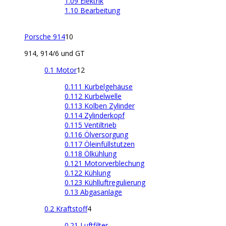
1.09 Elektrik
1.10 Bearbeitung
Porsche 914
10
914, 914/6 und GT
0.1 Motor
12
0.111 Kurbelgehäuse
0.112 Kurbelwelle
0.113 Kolben Zylinder
0.114 Zylinderkopf
0.115 Ventiltrieb
0.116 Ölversorgung
0.117 Öleinfüllstutzen
0.118 Ölkühlung
0.121 Motorverblechung
0.122 Kühlung
0.123 Kühlluftregulierung
0.13 Abgasanlage
0.2 Kraftstoff
4
0.21 Luftfilter