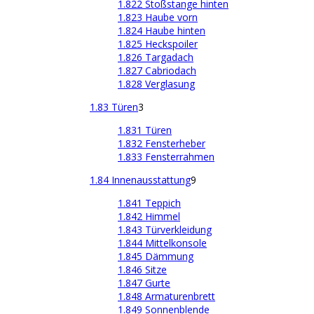
1.822 Stoßstange hinten
1.823 Haube vorn
1.824 Haube hinten
1.825 Heckspoiler
1.826 Targadach
1.827 Cabriodach
1.828 Verglasung
1.83 Türen
3
1.831 Türen
1.832 Fensterheber
1.833 Fensterrahmen
1.84 Innenausstattung
9
1.841 Teppich
1.842 Himmel
1.843 Türverkleidung
1.844 Mittelkonsole
1.845 Dämmung
1.846 Sitze
1.847 Gurte
1.848 Armaturenbrett
1.849 Sonnenblende