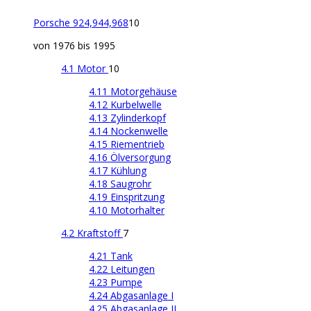
Porsche 924,944,968
10
von 1976 bis 1995
4.1 Motor
10
4.11 Motorgehäuse
4.12 Kurbelwelle
4.13 Zylinderkopf
4.14 Nockenwelle
4.15 Riementrieb
4.16 Ölversorgung
4.17 Kühlung
4.18 Saugrohr
4.19 Einspritzung
4.10 Motorhalter
4.2 Kraftstoff
7
4.21 Tank
4.22 Leitungen
4.23 Pumpe
4.24 Abgasanlage I
4.25 Abgasanlage II