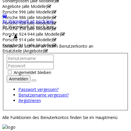
Sonderposten (alle Modelle)
Angebote (alle Modelle)
Porsche 996 (alle Modelle)
Porsche 986 (alle Modelle)
Ihr Warenkorb ist noch leer.
Porsche 928 (alle Modelle)
Ihr Warenkorb ist noch leer.
Porsche 356 (alle Modelle)
Porsche 924-944 (alle Modelle)
Porsche 914 (alle Modelle)
Porsche 911 (alle Modelle)
Melden Sie sich hier an Ihrem Benutzerkonto an
Ersatzteile (Angebote)
Angemeldet bleiben
Anmelden
Passwort vergessen?
Benutzername vergessen?
Registrieren
Alle Funktionen des Benuterkontos finden Sie im Hauptmenü