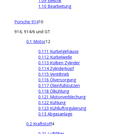
1.09 Elektrik
1.10 Bearbeitung
Porsche 914
10
914, 914/6 und GT
0.1 Motor
12
0.111 Kurbelgehäuse
0.112 Kurbelwelle
0.113 Kolben Zylinder
0.114 Zylinderkopf
0.115 Ventiltrieb
0.116 Ölversorgung
0.117 Öleinfüllstutzen
0.118 Ölkühlung
0.121 Motorverblechung
0.122 Kühlung
0.123 Kühlluftregulierung
0.13 Abgasanlage
0.2 Kraftstoff
4
0.21 Luftfilter