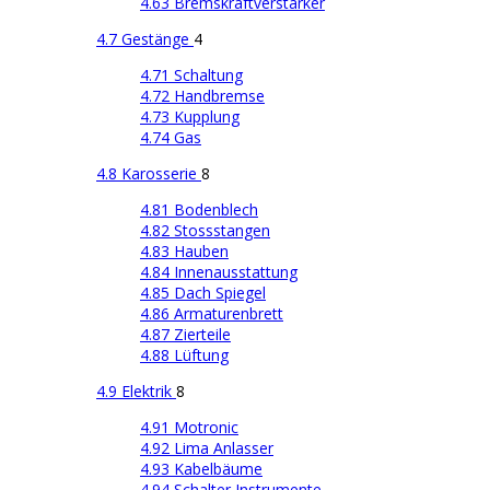
4.63 Bremskraftverstärker
4.7 Gestänge
4
4.71 Schaltung
4.72 Handbremse
4.73 Kupplung
4.74 Gas
4.8 Karosserie
8
4.81 Bodenblech
4.82 Stossstangen
4.83 Hauben
4.84 Innenausstattung
4.85 Dach Spiegel
4.86 Armaturenbrett
4.87 Zierteile
4.88 Lüftung
4.9 Elektrik
8
4.91 Motronic
4.92 Lima Anlasser
4.93 Kabelbäume
4.94 Schalter Instrumente