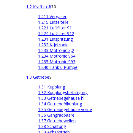
1.2 Kraftstoff
10
1.211 Vergaser
1.215 Einzelteile
1.221 Luftfilter 911
1.224 Luftfilter 912
1.231 Einspritzung
1.232 K-Jetronic
1.233 Motronic 3,2
1.234 Motronic 964
1.235 Motronic 993
1.240 Tank u Pumpe
1.3 Getriebe
9
1.31 Kupplung
1.32 Kupplungsbetätigung
1.33 Getriebegehäuse hi
1.34 Getriebeölkühlung
1.35 Getriebegehäuse vorne
1.36 Gangradpaare
1.37 Getriebewellen
1.38 Schaltung
1.39 Achsantrieb