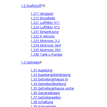
1.2 Kraftstoff
10
1.211 Vergaser
1.215 Einzelteile
1.221 Luftfilter 911
1.224 Luftfilter 912
1.231 Einspritzung
1.232 K-Jetronic
1.233 Motronic 3,2
1.234 Motronic 964
1.235 Motronic 993
1.240 Tank u Pumpe
1.3 Getriebe
9
1.31 Kupplung
1.32 Kupplungsbetätigung
1.33 Getriebegehäuse hi
1.34 Getriebeölkühlung
1.35 Getriebegehäuse vorne
1.36 Gangradpaare
1.37 Getriebewellen
1.38 Schaltung
1.39 Achsantrieb