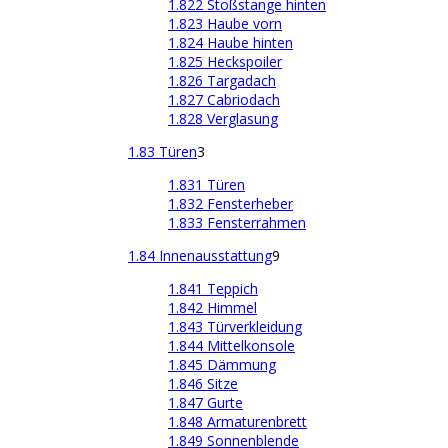
1.822 Stoßstange hinten
1.823 Haube vorn
1.824 Haube hinten
1.825 Heckspoiler
1.826 Targadach
1.827 Cabriodach
1.828 Verglasung
1.83 Türen
3
1.831 Türen
1.832 Fensterheber
1.833 Fensterrahmen
1.84 Innenausstattung
9
1.841 Teppich
1.842 Himmel
1.843 Türverkleidung
1.844 Mittelkonsole
1.845 Dämmung
1.846 Sitze
1.847 Gurte
1.848 Armaturenbrett
1.849 Sonnenblende