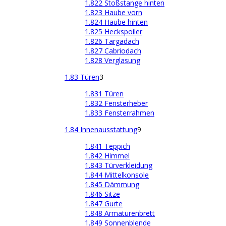
1.822 Stoßstange hinten
1.823 Haube vorn
1.824 Haube hinten
1.825 Heckspoiler
1.826 Targadach
1.827 Cabriodach
1.828 Verglasung
1.83 Türen
3
1.831 Türen
1.832 Fensterheber
1.833 Fensterrahmen
1.84 Innenausstattung
9
1.841 Teppich
1.842 Himmel
1.843 Türverkleidung
1.844 Mittelkonsole
1.845 Dämmung
1.846 Sitze
1.847 Gurte
1.848 Armaturenbrett
1.849 Sonnenblende